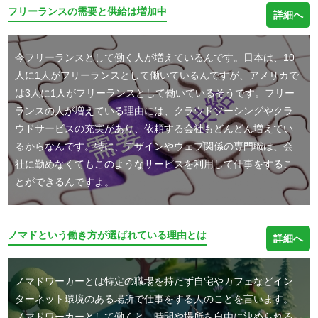
フリーランスの需要と供給は増加中
詳細へ
今フリーランスとして働く人が増えているんです。日本は、10
人に1人がフリーランスとして働いているんですが、アメリカで
は3人に1人がフリーランスとして働いているそうです。フリー
ランスの人が増えている理由には、クラウドソーシングやクラ
ウドサービスの充実があり、依頼する会社もどんどん増えてい
るからなんです。特に、デザインやウェブ関係の専門職は、会
社に勤めなくてもこのようなサービスを利用して仕事をするこ
とができるんですよ。
ノマドという働き方が選ばれている理由とは
詳細へ
ノマドワーカーとは特定の職場を持たず自宅やカフェなどイン
ターネット環境のある場所で仕事をする人のことを言います。
ノマドワーカーとして働くと、時間や場所を自由に決められる