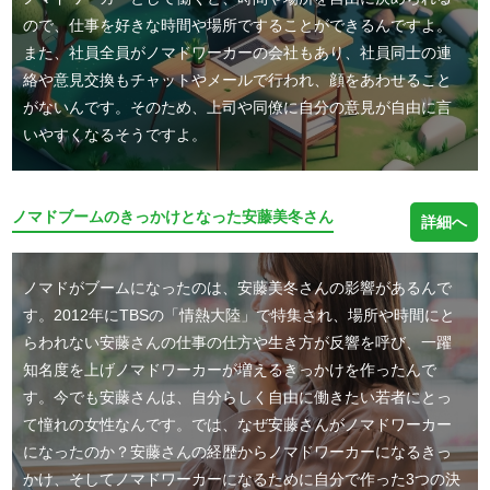
ので、仕事を好きな時間や場所ですることができるんですよ。
また、社員全員がノマドワーカーの会社もあり、社員同士の連
絡や意見交換もチャットやメールで行われ、顔をあわせること
がないんです。そのため、上司や同僚に自分の意見が自由に言
いやすくなるそうですよ。
ノマドブームのきっかけとなった安藤美冬さん
詳細へ
ノマドがブームになったのは、安藤美冬さんの影響があるんで
す。2012年にTBSの「情熱大陸」で特集され、場所や時間にと
らわれない安藤さんの仕事の仕方や生き方が反響を呼び、一躍
知名度を上げノマドワーカーが増えるきっかけを作ったんで
す。今でも安藤さんは、自分らしく自由に働きたい若者にとっ
て憧れの女性なんです。では、なぜ安藤さんがノマドワーカー
になったのか？安藤さんの経歴からノマドワーカーになるきっ
かけ、そしてノマドワーカーになるために自分で作った3つの決